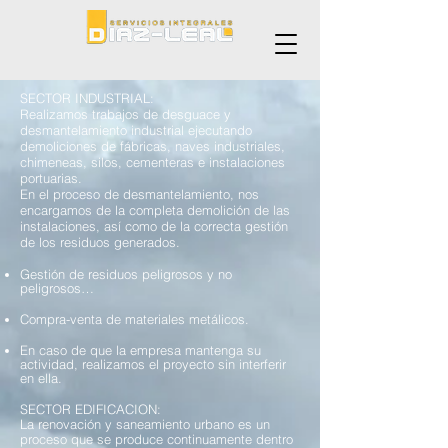
SECTOR INDUSTRIAL:
Realizamos trabajos de desguace y
desmantelamiento industrial ejecutando
demoliciones de fábricas, naves industriales,
chimeneas, silos, cementeras e instalaciones
portuarias.
En el proceso de desmantelamiento, nos
encargamos de la completa demolición de las
instalaciones, así como de la correcta gestión
de los residuos generados.
Gestión de residuos peligrosos y no
peligrosos…
Compra-venta de materiales metálicos.
En caso de que la empresa mantenga su
actividad, realizamos el proyecto sin interferir
en ella.
SECTOR EDIFICACION:
La renovación y saneamiento urbano es un
proceso que se produce continuamente dentro