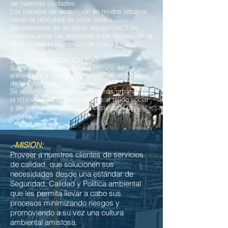
de nuestras ciudades.
Los trabajos de demolición en tejidos urbanos
tienen la dificultad de estar dentro
generalmente de un tejido residencial. Esto
conlleva evitar las molestias a los vecinos de la
obra midiendo la emisión de polvo y ruido.
SECTOS INFAESTRUCTURAS:
Son trabajos con el desafío técnico de
enfrentarse a las características de estabilidad
de la estructura.
Se realizan generalmente en zonas urbanas con
la dificultad de evitar molestias al tejido social
y de mantener habilitada la circulación de
vehículos.​​
.-MISION:
Proveer a nuestros clientes de servicios
de calidad, que solucionen sus
necesidades desde una estándar de
Seguridad, Calidad y Política ambiental
que les permita llevar a cabo sus
procesos minimizando riesgos y
promoviendo a su vez una cultura
ambiental amistosa.