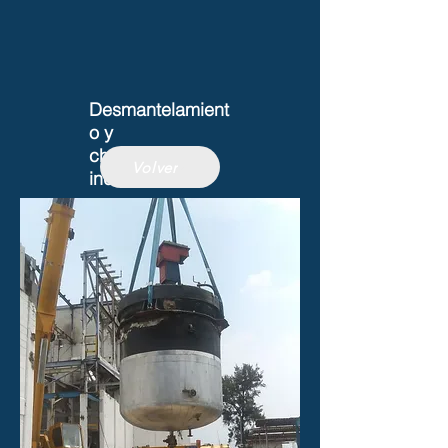
Desmantelamient
o y
chatarrización
Volver
industrial
Naves, plantas, fábricas, estructuras
y equipos industriales. Desde el
desmontaje de un área específica
hasta el retiro total de instalaciones.