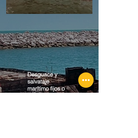
Desguace y
salvataje
marítimo fijos o
flotantes
Desmantelamiento de embarcaciones
y artefactos navales, fijos o flotantes.
Tramitología completa ante SEMAR y
SEMARNAT.